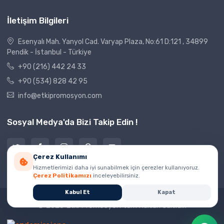
İletişim Bilgileri
Esenyalı Mah. Yanyol Cad. Varyap Plaza, No:61 D:121 , 34899
Pendik - İstanbul - Türkiye
+90 (216) 442 24 33
+90 (534) 828 42 95
info@etkipromosyon.com
Sosyal Medya'da Bizi Takip Edin !
Çerez Kullanımı
Hizmetlerimizi daha iyi sunabilmek için çerezler kullanıyoruz.
Çerez Politikamızı
inceleyebilirsiniz.
Kabul Et
Kapat
© 2023 Etki Promosyon tüm hakları saklıdır.